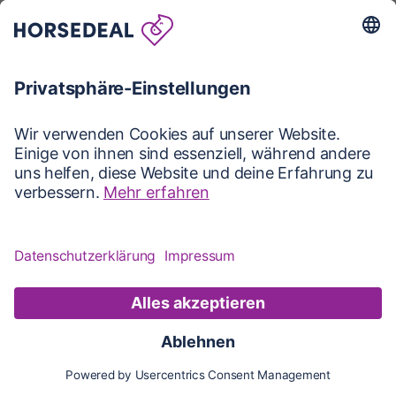
Karte
Karte
Updates
Konto