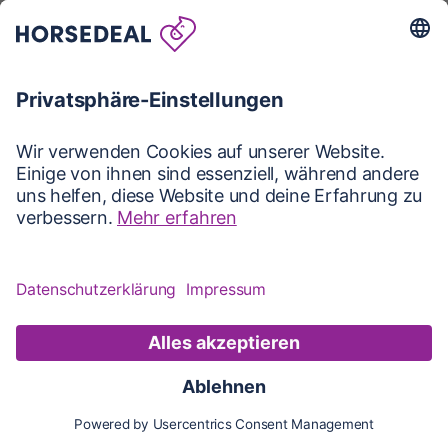
Karte
Karte
Updates
Konto