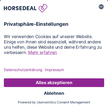
Karte
Karte
Updates
Konto