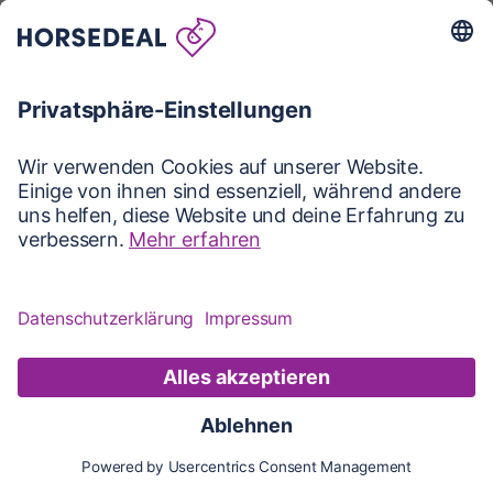
Karte
Karte
Updates
Konto