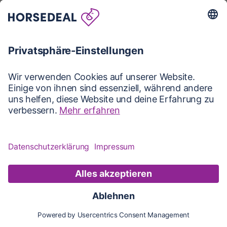
Karte
Karte
Updates
Konto