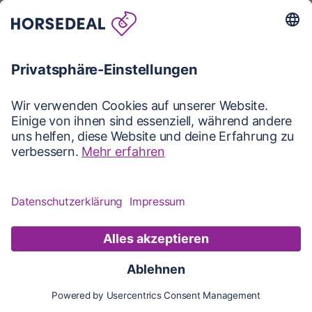
Karte
Karte
Updates
Konto