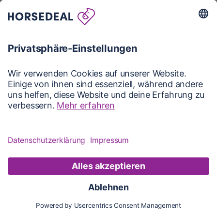
Karte
Karte
Updates
Konto