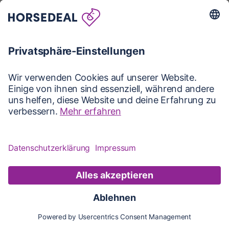
Karte
Karte
Updates
Konto