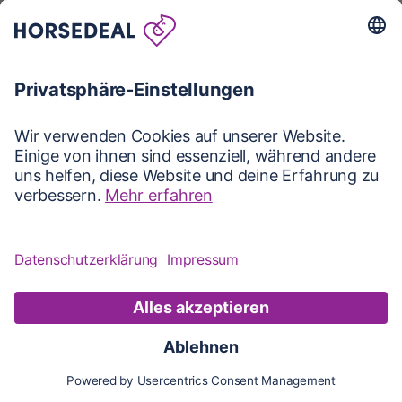
Karte
Karte
Updates
Konto