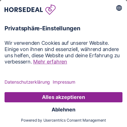
Karte
Karte
Updates
Konto