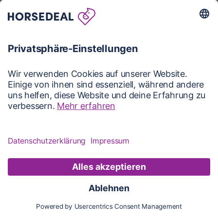
Karte
Karte
Updates
Konto