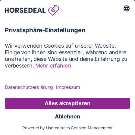
Karte
Karte
Updates
Konto